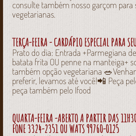
consulte também nosso garçom para 
vegetarianas.
TERÇA-FEIRA - CARDÁPIO ESPECIAL PARA SE
Prato do dia: Entrada +Parmegiana de
batata frita OU penne na manteiga+
também opção vegetariana 🥗Venham
preferir, levamos até você!📲 Peça pe
peça também pelo Ifood
QUARTA-FEIRA -ABERTO A PARTIR DAS 11H30
FONE 3324-2351 OU WATS 99760-0125