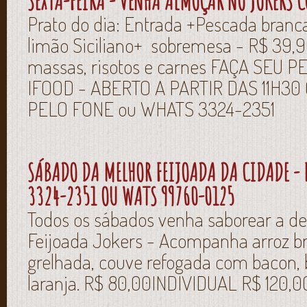
SEXTA-FEIRA - VENHA ALMOÇAR NO JOKERS 
Prato do dia: Entrada +Pescada branca f
limão Siciliano+ sobremesa - R$ 39,
massas, risotos e carnes FAÇA SEU 
IFOOD - ABERTO A PARTIR DAS 11H3
PELO FONE ou WHATS 3324-2351
SÁBADO DA MELHOR FEIJOADA DA CIDADE - F
3324-2351 OU WATS 99760-0125
Todos os sábados venha saborear a del
Feijoada Jokers - Acompanha arroz bra
grelhada, couve refogada com bacon,
laranja. R$ 80,00INDIVIDUAL R$ 120