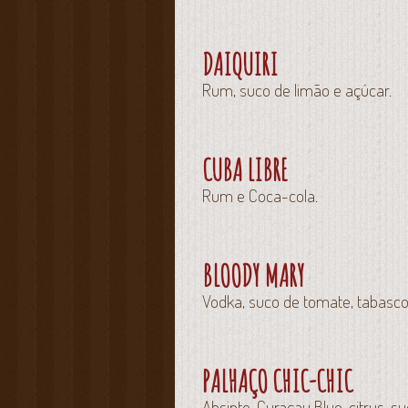
DAIQUIRI
Rum, suco de limão e açúcar.
CUBA LIBRE
Rum e Coca-cola.
BLOODY MARY
Vodka, suco de tomate, tabasco,
PALHAÇO CHIC-CHIC
Absinto, Curaçau Blue, citrus, s