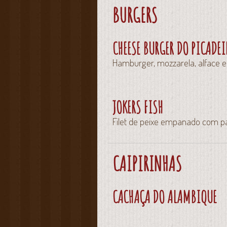
BURGERS
CHEESE BURGER DO PICADE
Hamburger, mozzarela, alface 
JOKERS FISH
Filet de peixe empanado com pa
CAIPIRINHAS
CACHAÇA DO ALAMBIQUE