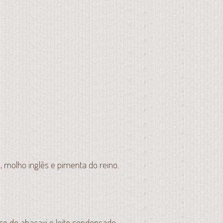
 molho inglês e pimenta do reino.
uco de abacaxi e leite condensado.