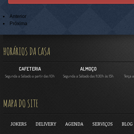
Anterior
Próxima
HORÁRIOS DA CASA
CAFETERIA
ALMOÇO
Segunda a Sábado a partir das 10h
Segunda a Sábado das 11:30h às 15h
Terça 
MAPA DO SITE
JOKERS
DELIVERY
AGENDA
SERVIÇOS
BLOG